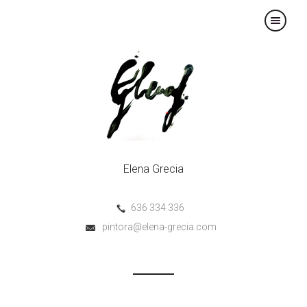
×
Elena Grecia
636 334 336
pintora@elena-grecia.com