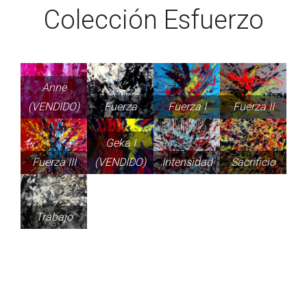
Colección Esfuerzo
Anne
(VENDIDO)
Fuerza
Fuerza I
Fuerza II
Geka I
Fuerza III
(VENDIDO)
Intensidad
Sacrificio
Trabajo