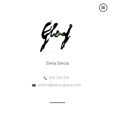
×
Elena Grecia
636 334 336
pintora@elena-grecia.com