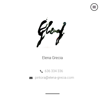
×
Elena Grecia
636 334 336
pintora@elena-grecia.com